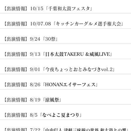
​【出演情報】10/15「千葉和太鼓フェスタ」
​【出演情報】10/07.​08「キッチンカーグルメ選手権大会」
​【出演情報】9/24「30祭」
​【出演情報】9/13「
日本太鼓TAKERU &威風LIVE
」
​【出演情報】9/01「今夜ちょっとおとみなづきvol.2」
​【出演情報】8/26「
HONANエイサーフェス
」
​【出演情報】8/19「
涼風祭
」
​【出演情報】8/5「
なべよこ夏まつり
」
​【出演情報】7/22「
」
山中信人
津軽三味線の世界
和太鼓との響