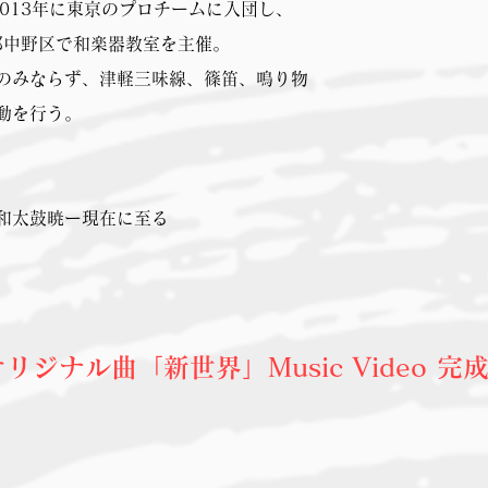
013年に東京のプロチームに入団し、
都中野区で和楽器教室を主催。
のみならず、津軽三味線、篠笛、鳴り物
動を行う。
和太鼓暁ー現在に至る
​オリジナル曲「新世界」Music Video 完